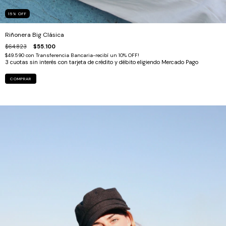
15
%
OFF
Riñonera Big Clásica
$64.823
$55.100
$49.590
con
Transferencia Bancaria-recibí un 10% OFF!