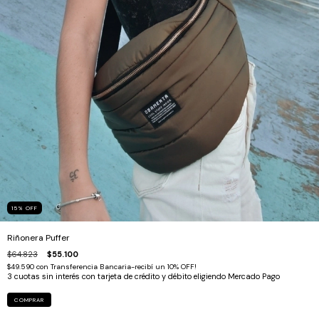
15
%
OFF
Riñonera Puffer
$64.823
$55.100
$49.590
con
Transferencia Bancaria-recibí un 10% OFF!