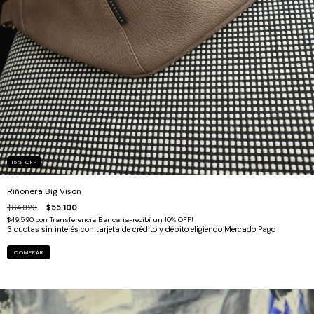
15
%
OFF
Riñonera Big Vison
$64.823
$55.100
$49.590
con
Transferencia Bancaria-recibí un 10% OFF!