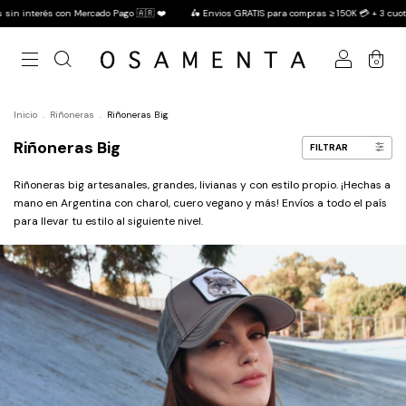
ercado Pago 🇦🇷 ❤️
🛵 Envios GRATIS para compras ≥ 150K 💳 + 3 cuotas sin interés con
0
Inicio
.
Riñoneras
.
Riñoneras Big
Riñoneras Big
FILTRAR
Riñoneras big artesanales, grandes, livianas y con estilo propio. ¡Hechas a
mano en Argentina con charol, cuero vegano y más! Envíos a todo el país
para llevar tu estilo al siguiente nivel.