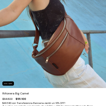
15
%
OFF
Riñonera Big Camel
$64.823
$55.100
$49.590
con
Transferencia Bancaria-recibí un 10% OFF!