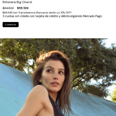
Riñonera Big Charol
$64.823
$55.100
$49.590
con
Transferencia Bancaria-recibí un 10% OFF!