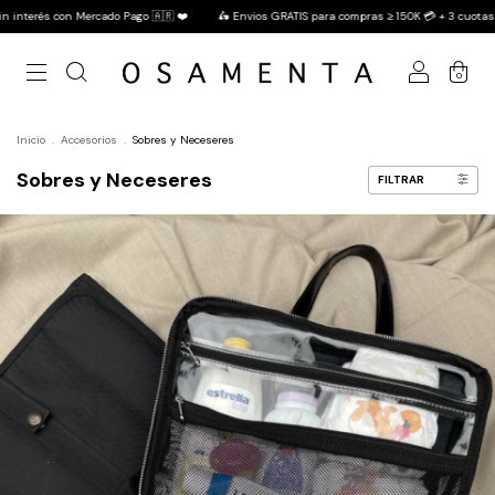
ercado Pago 🇦🇷 ❤️
🛵 Envios GRATIS para compras ≥ 150K 💳 + 3 cuotas sin interés con
0
Inicio
.
Accesorios
.
Sobres y Neceseres
Sobres y Neceseres
FILTRAR