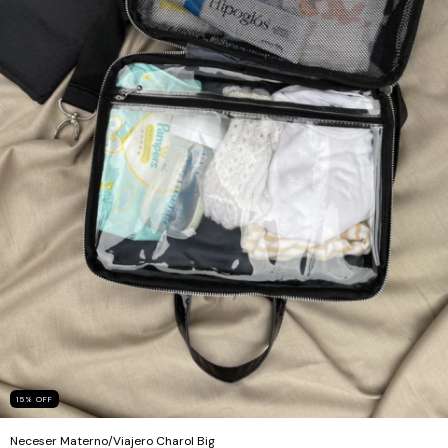
15
%
OFF
Neceser Materno/Viajero Charol Big