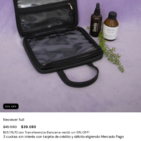
15
%
OFF
Neceser full
$45.980
$39.083
$35.174,70
con
Transferencia Bancaria-recibí un 10% OFF!