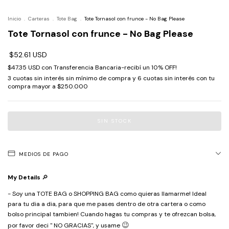
Inicio
.
Carteras
.
Tote Bag
.
Tote Tornasol con frunce - No Bag Please
Tote Tornasol con frunce - No Bag Please
$52.61 USD
$47.35 USD
con
Transferencia Bancaria-recibí un 10% OFF!
MEDIOS DE PAGO
My Details
🔎
- Soy una TOTE BAG o SHOPPING BAG como quieras llamarme! Ideal
para tu dia a dia, para que me pases dentro de otra cartera o como
bolso principal tambien! Cuando hagas tu compras y te ofrezcan bolsa,
😉
por favor deci " NO GRACIAS", y usame