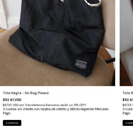
Tote Negra - No Bag Please
Tote 
$52.61 USD
$52.6
$47.35 USD
con
Transferencia Bancaria-recibí un 10% OFF!
$47.35