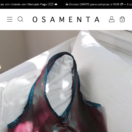
nterés con Mercado Pago 🇦🇷 ❤️
🛵 Envios GRATIS para compras ≥ 150K 💳 + 3 cuotas sin
0