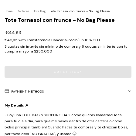
Home
.
Carteras
.
Tote Bag
.
Tote Tornasol con frunce - No Bag Please
Tote Tornasol con frunce - No Bag Please
€44,83
€40,35
with
Transferencia Bancaria-recibí un 10% OFF!
PAYMENT METHODS
My Details
🔎
- Soy una TOTE BAG o SHOPPING BAG como quieras llamarme! Ideal
para tu dia a dia, para que me pases dentro de otra cartera o como
bolso principal tambien! Cuando hagas tu compras y te ofrezcan bolsa,
😉
por favor deci " NO GRACIAS", y usame