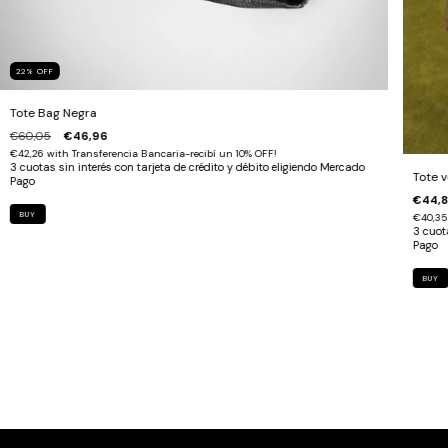
22
%
OFF
Tote Bag Negra
€60,05
€46,96
€42,26
with
Transferencia Bancaria-recibí un 10% OFF!
Tote v
€44,8
€40,3